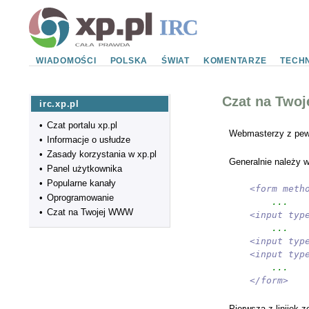
WIADOMOŚCI
POLSKA
ŚWIAT
KOMENTARZE
TECHN
Czat na Two
irc.xp.pl
•
Czat portalu xp.pl
Webmasterzy z pewn
•
Informacje o usłudze
•
Zasady korzystania w xp.pl
Generalnie należy 
•
Panel użytkownika
•
Popularne kanały
<form meth
•
Oprogramowanie
...
•
Czat na Twojej WWW
<input typ
...
<input typ
<input typ
...
</form>
Pierwsza z linijek 