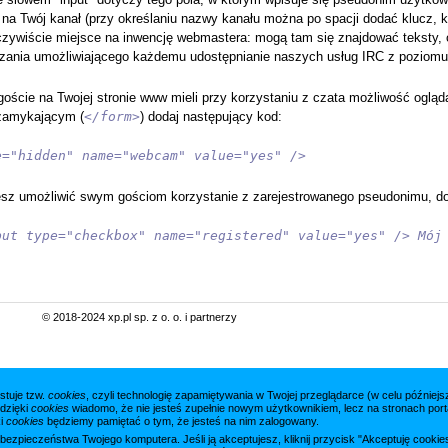
a Twój kanał (przy określaniu nazwy kanału można po spacji dodać klucz, k
ywiście miejsce na inwencję webmastera: mogą tam się znajdować teksty, obr
ązania umożliwiającego każdemu udostępnianie naszych usług IRC z poziom
goście na Twojej stronie www mieli przy korzystaniu z czata możliwość oglą
 zamykającym (
</form>
) dodaj następujący kod:
e="hidden" name="webcam" value="yes" />
cesz umożliwić swym gościom korzystanie z zarejestrowanego pseudonimu, d
put type="checkbox" name="registered" value="yes" /> Mój
© 2018-2024 xp.pl sp. z o. o. i partnerzy
stuje tzw.
cookies
, czyli technologię zapamiętywania w Twojej przeglądarce (w celu późnie
 dzięki
cookies
wiadomo, że nie jesteś zupełnie nowym użytkownikiem, lecz na stronach porta
ki
cookies
będziemy pamiętać o tym, że jesteś na nim zalogowany.
a bezpieczeństwa Twojego komputera. Jeśli ją akceptujesz, kliknij przycisk "Akceptuję cook