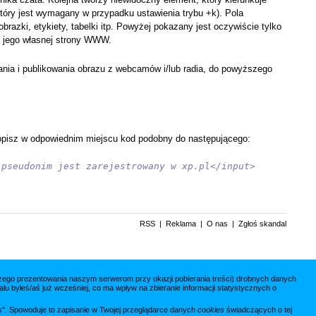
tóry jest wymagany w przypadku ustawienia trybu +k). Pola
azki, etykiety, tabelki itp. Powyżej pokazany jest oczywiście tylko
u jego własnej strony WWW.
dania i publikowania obrazu z webcamów i/lub radia, do powyższego
opisz w odpowiednim miejscu kod podobny do następującego:
 pseudonim jest zarejestrowany w xp.pl</input>
RSS
|
Reklama
|
O nas
|
Zgłoś skandal
jszego prezentowania naszym serwerom przy okazji pobierania treści) drobnych danych
lu byłeś/aś już wcześniej, co ma wpływ na zbieranie informacji statystycznych o
ies". Spowoduje to zapisanie w Twojej przeglądarce danych
cookies
świadczących o tej