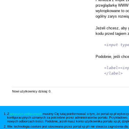
przeglądarkę WWW n
wykropkowane to ocz
ogólny zarys rozwi
Jeżeli chcesz, aby 
kodu przed tagiem
<input typ
Podobnie, jeśli ch
<label><in
</label>
Nowi użytkownicy dzisiaj: 0.
Z
przyczyn politycznych
musimy Cię tutaj poinformować o tym, że portal xp.pl wykorzy
konfiguracyjnych uznanych za potrzebne przez administratorów portalu. Przykładowo,
nowych odbiorcach treści. Podobnie, jeżeli masz konto użytkownika portalu xp.pl, dzię
Ww. technologia
cookies
jest stosowana przez portal xp.pl i nie stwarza zagrożenia dl