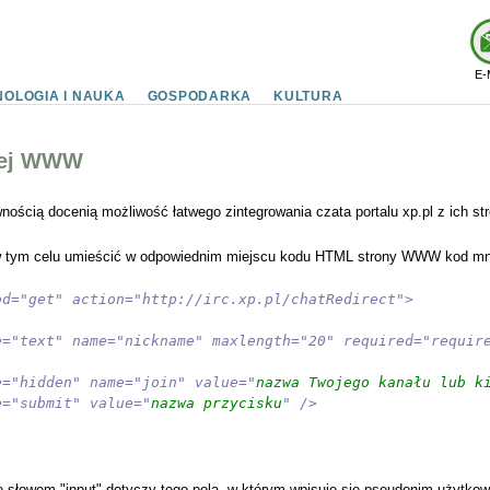
E-
OLOGIA I NAUKA
GOSPODARKA
KULTURA
jej WWW
ością docenią możliwość łatwego zintegrowania czata portalu xp.pl z ich 
w tym celu umieścić w odpowiednim miejscu kodu HTML strony WWW kod mnie
od="get" action="http://irc.xp.pl/chatRedirect">
e="text" name="nickname" maxlength="20" required="requir
e="hidden" name="join" value="
nazwa Twojego kanału lub k
e="submit" value="
nazwa przycisku
" />
ze słowem "input" dotyczy tego pola, w którym wpisuje się pseudonim użytkow