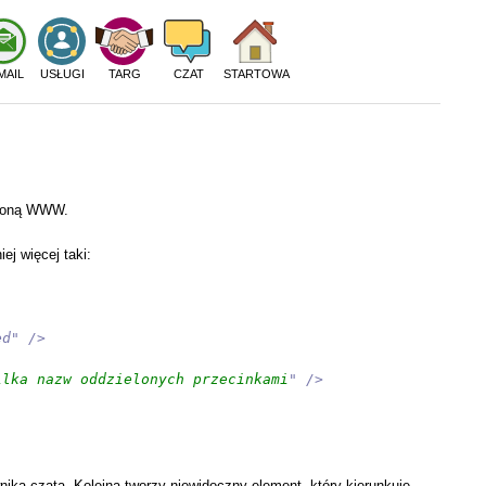
MAIL
USŁUGI
TARG
CZAT
STARTOWA
stroną WWW.
j więcej taki:
ed" />
ilka nazw oddzielonych przecinkami
" />
nika czata. Kolejna tworzy niewidoczny element, który kierunkuje